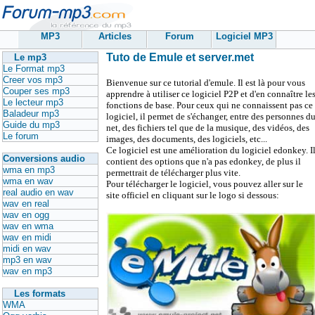
MP3
Articles
Forum
Logiciel MP3
Tuto de Emule et server.met
Le mp3
Le Format mp3
Creer vos mp3
Bienvenue sur ce tutorial d'emule. Il est là pour vous
Couper ses mp3
apprendre à utiliser ce logiciel P2P et d'en connaître le
Le lecteur mp3
fonctions de base. Pour ceux qui ne connaissent pas ce
Baladeur mp3
logiciel, il permet de s'échanger, entre des personnes d
Guide du mp3
net, des fichiers tel que de la musique, des vidéos, des
Le forum
images, des documents, des logiciels, etc...
Ce logiciel est une amélioration du logiciel edonkey. I
Conversions audio
contient des options que n'a pas edonkey, de plus il
wma en mp3
permettrait de télécharger plus vite.
wma en wav
Pour télécharger le logiciel, vous pouvez aller sur le
real audio en wav
site officiel en cliquant sur le logo si dessous:
wav en real
wav en ogg
wav en wma
wav en midi
midi en wav
mp3 en wav
wav en mp3
Les formats
WMA