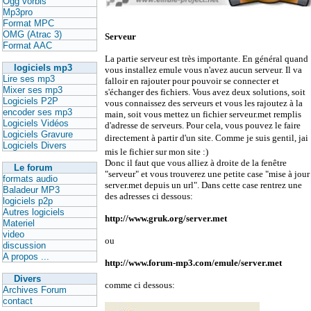
Ogg vorbis
Mp3pro
Format MPC
OMG (Atrac 3)
Serveur
Format AAC
La partie serveur est très importante. En général quand
logiciels mp3
vous installez emule vous n'avez aucun serveur. Il va
Lire ses mp3
falloir en rajouter pour pouvoir se connecter et
Mixer ses mp3
s'échanger des fichiers. Vous avez deux solutions, soit
Logiciels P2P
vous connaissez des serveurs et vous les rajoutez à la
encoder ses mp3
main, soit vous mettez un fichier serveur.met remplis
Logiciels Vidéos
d'adresse de serveurs. Pour cela, vous pouvez le faire
Logiciels Gravure
directement à partir d'un site. Comme je suis gentil, jai
Logiciels Divers
mis le fichier sur mon site :)
Donc il faut que vous alliez à droite de la fenêtre
Le forum
"serveur" et vous trouverez une petite case "mise à jour
formats audio
server.met depuis un url". Dans cette case rentrez une
Baladeur MP3
des adresses ci dessous:
logiciels p2p
Autres logiciels
http://www.gruk.org/server.met
Materiel
video
ou
discussion
A propos ...
http://www.forum-mp3.com/emule/server.met
Divers
comme ci dessous:
Archives Forum
contact